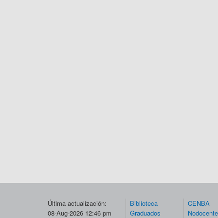
Última actualización:
Biblioteca
CENBA
08-Aug-2026 12:46 pm
Graduados
Nodocent