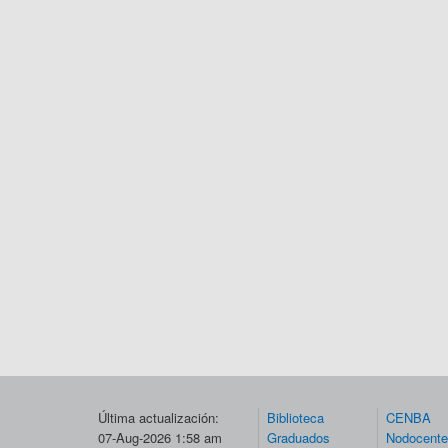
Última actualización:
Biblioteca
CENBA
07-Aug-2026 1:58 am
Graduados
Nodocent