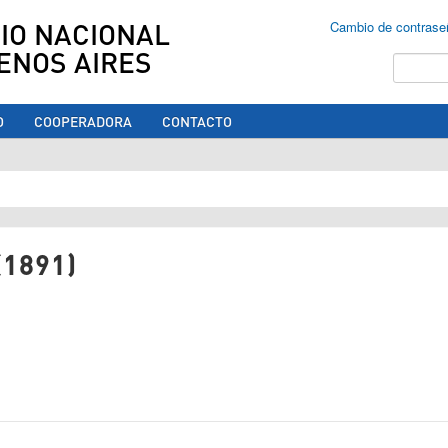
IO NACIONAL
Cambio de contrase
ENOS AIRES
Buscar
O
COOPERADORA
CONTACTO
ed aquí
(1891)