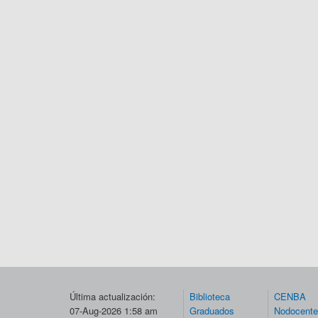
Última actualización:
Biblioteca
CENBA
07-Aug-2026 1:58 am
Graduados
Nodocent