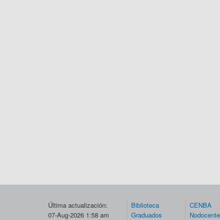
Última actualización:
Biblioteca
CENBA
07-Aug-2026 1:58 am
Graduados
Nodocent