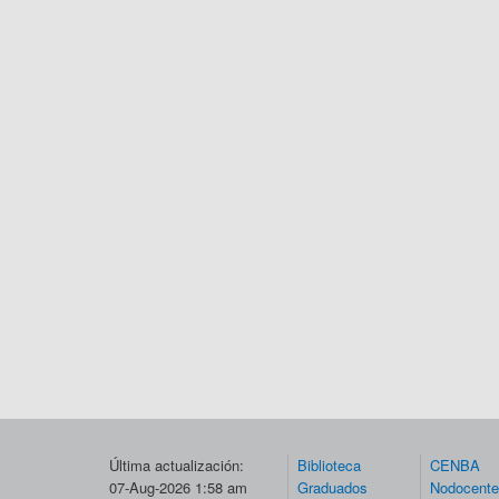
Última actualización:
Biblioteca
CENBA
07-Aug-2026 1:58 am
Graduados
Nodocent