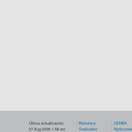
Última actualización:
Biblioteca
CENBA
07-Aug-2026 1:58 am
Graduados
Nodocent