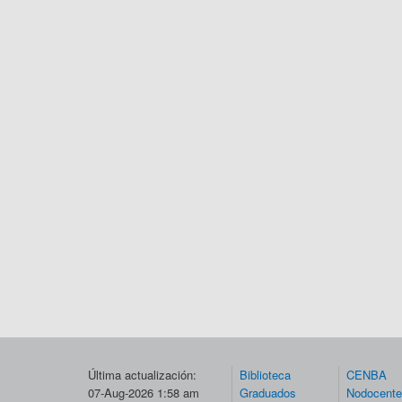
Última actualización:
Biblioteca
CENBA
07-Aug-2026 1:58 am
Graduados
Nodocent