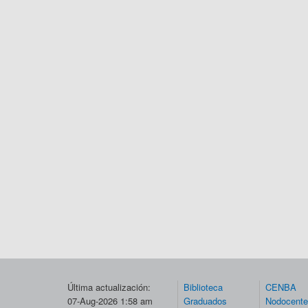
Última actualización:
Biblioteca
CENBA
07-Aug-2026 1:58 am
Graduados
Nodocent