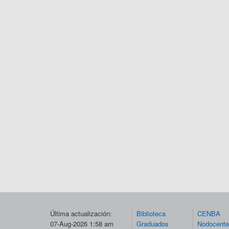
Última actualización:
Biblioteca
CENBA
07-Aug-2026 1:58 am
Graduados
Nodocent