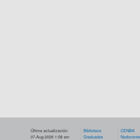
Última actualización:
Biblioteca
CENBA
07-Aug-2026 1:58 am
Graduados
Nodocent