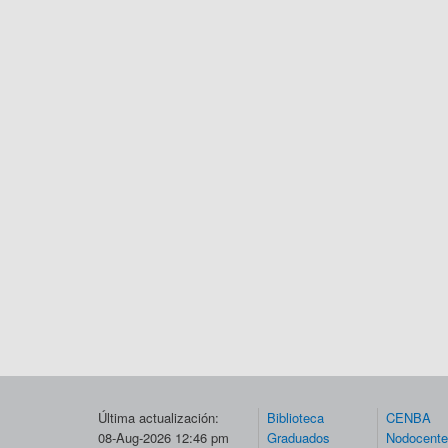
Última actualización:
Biblioteca
CENBA
08-Aug-2026 12:46 pm
Graduados
Nodocent