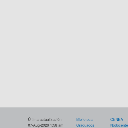
Última actualización:
Biblioteca
CENBA
07-Aug-2026 1:58 am
Graduados
Nodocent