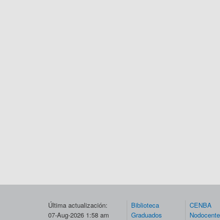
Última actualización:
Biblioteca
CENBA
07-Aug-2026 1:58 am
Graduados
Nodocent