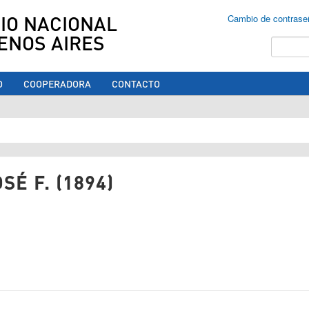
IO NACIONAL
Cambio de contrase
ENOS AIRES
Buscar
O
COOPERADORA
CONTACTO
ed aquí
SÉ F. (1894)