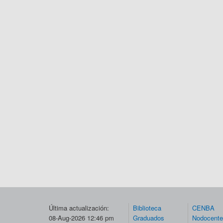
Última actualización:
Biblioteca
CENBA
08-Aug-2026 12:46 pm
Graduados
Nodocent