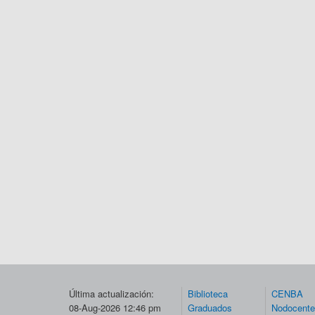
Última actualización:
Biblioteca
CENBA
08-Aug-2026 12:46 pm
Graduados
Nodocent