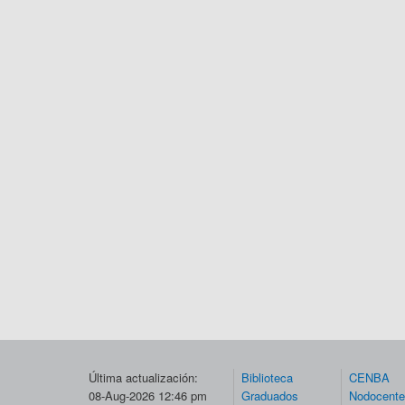
Última actualización:
Biblioteca
CENBA
08-Aug-2026 12:46 pm
Graduados
Nodocent