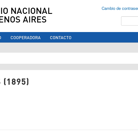
IO NACIONAL
Cambio de contrase
ENOS AIRES
Buscar
O
COOPERADORA
CONTACTO
ed aquí
 (1895)