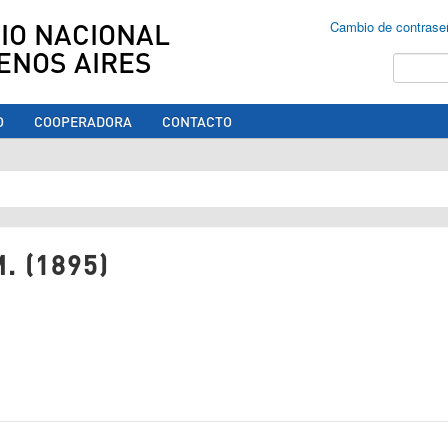
IO NACIONAL
Cambio de contrase
ENOS AIRES
Buscar
O
COOPERADORA
CONTACTO
ed aquí
. (1895)