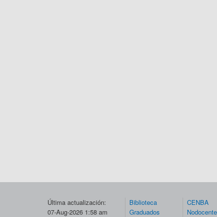
Última actualización:
Biblioteca
CENBA
07-Aug-2026 1:58 am
Graduados
Nodocent