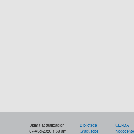
Última actualización:
Biblioteca
CENBA
07-Aug-2026 1:58 am
Graduados
Nodocent