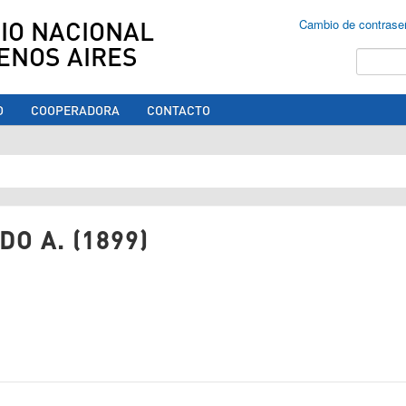
IO NACIONAL
Cambio de contrase
ENOS AIRES
Buscar
O
COOPERADORA
CONTACTO
ed aquí
O A. (1899)