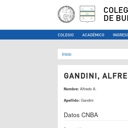
COLEG
DE BU
COLEGIO
ACADÉMICO
INGRES
Se encuentra ust
Inicio
GANDINI, ALFRED
Nombre:
Alfredo A.
Apellido:
Gandini
Datos CNBA