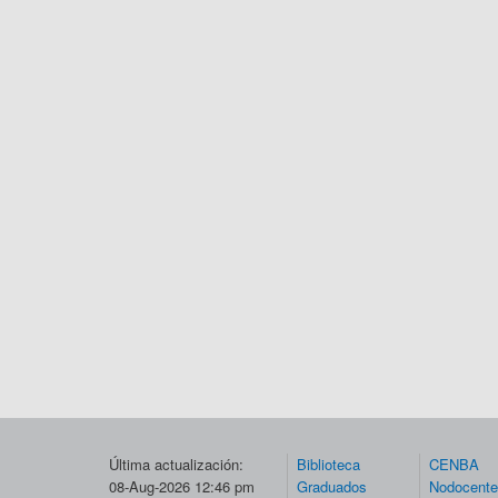
Última actualización:
Biblioteca
CENBA
08-Aug-2026 12:46 pm
Graduados
Nodocent