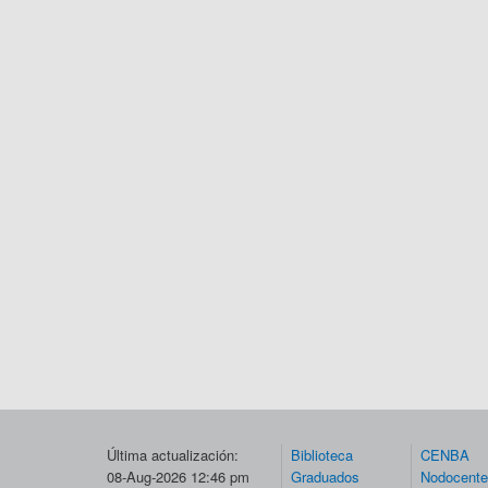
Última actualización:
Biblioteca
CENBA
08-Aug-2026 12:46 pm
Graduados
Nodocent