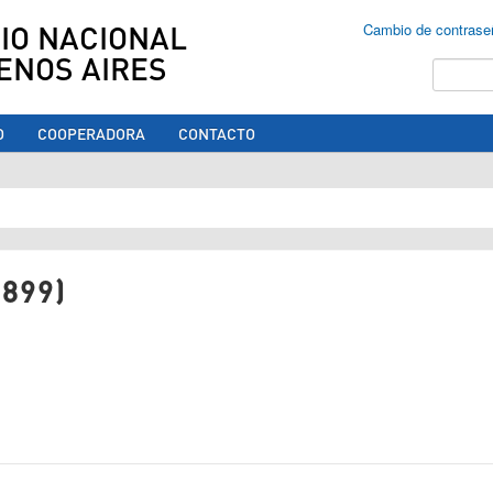
IO NACIONAL
Cambio de contrase
ENOS AIRES
Buscar
O
COOPERADORA
CONTACTO
ed aquí
899)