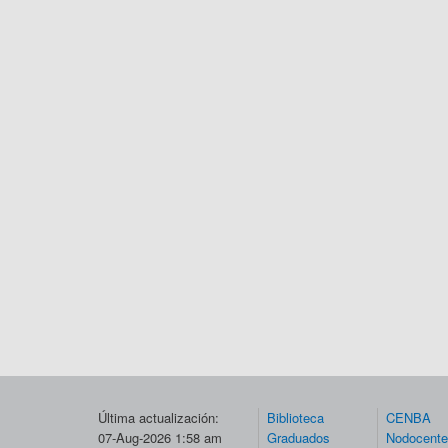
Última actualización:
Biblioteca
CENBA
07-Aug-2026 1:58 am
Graduados
Nodocent