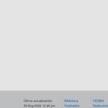
Última actualización:
Biblioteca
CENBA
08-Aug-2026 12:46 pm
Graduados
Nodocent