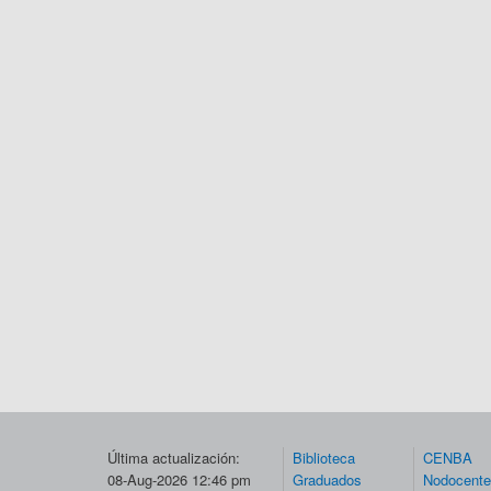
Última actualización:
Biblioteca
CENBA
08-Aug-2026 12:46 pm
Graduados
Nodocent