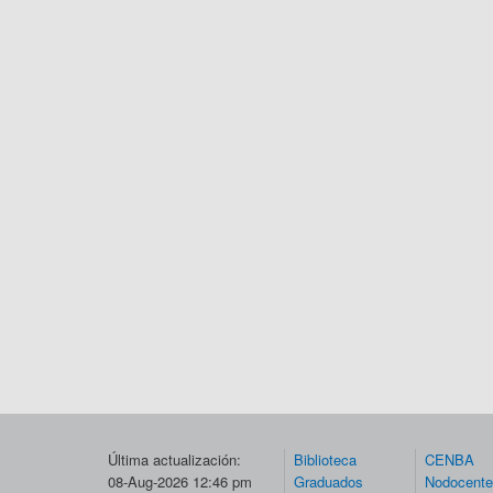
Última actualización:
Biblioteca
CENBA
08-Aug-2026 12:46 pm
Graduados
Nodocent