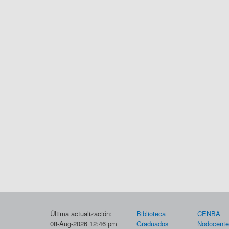
Última actualización:
Biblioteca
CENBA
08-Aug-2026 12:46 pm
Graduados
Nodocent