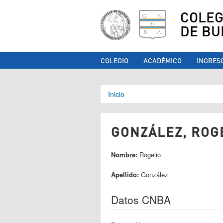
COLEG
DE BU
COLEGIO
ACADÉMICO
INGRES
Se encuentra ust
Inicio
GONZÁLEZ, ROGE
Nombre:
Rogelio
Apellido:
González
Datos CNBA