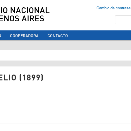
IO NACIONAL
Cambio de contrase
ENOS AIRES
Buscar
O
COOPERADORA
CONTACTO
ed aquí
LIO (1899)