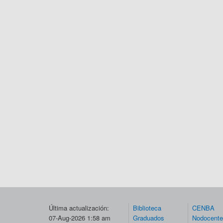
Última actualización:
Biblioteca
CENBA
07-Aug-2026 1:58 am
Graduados
Nodocent