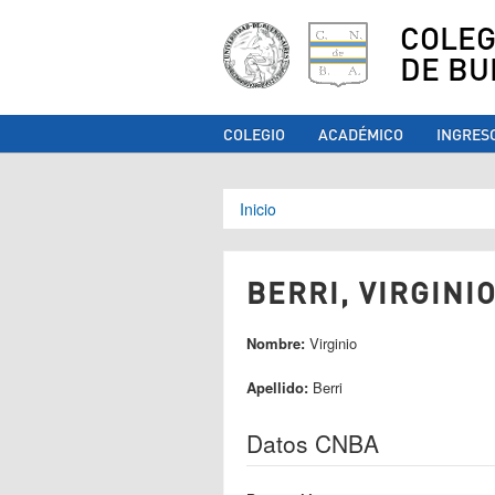
COLEG
DE BU
COLEGIO
ACADÉMICO
INGRES
Se encuentra ust
Inicio
BERRI, VIRGINIO
Nombre:
Virginio
Apellido:
Berri
Datos CNBA