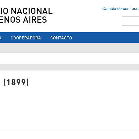
IO NACIONAL
Cambio de contrase
ENOS AIRES
Buscar
O
COOPERADORA
CONTACTO
ed aquí
 (1899)