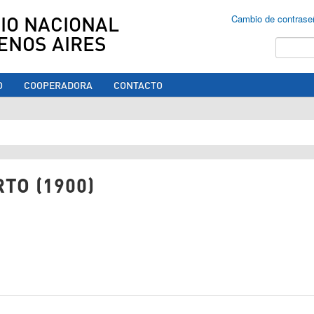
IO NACIONAL
Cambio de contrase
ENOS AIRES
Buscar
O
COOPERADORA
CONTACTO
ed aquí
TO (1900)