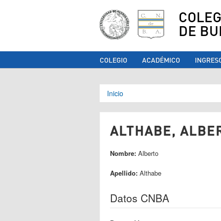
COLEG
DE BU
COLEGIO
ACADÉMICO
INGRES
Se encuentra ust
Inicio
ALTHABE, ALBER
Nombre:
Alberto
Apellido:
Althabe
Datos CNBA