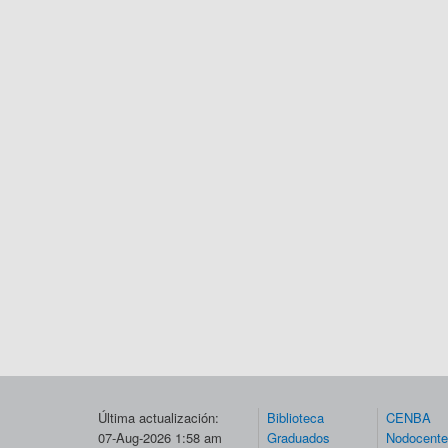
Última actualización:
Biblioteca
CENBA
07-Aug-2026 1:58 am
Graduados
Nodocent