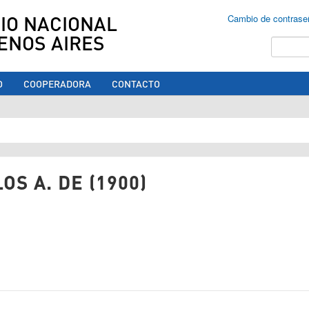
IO NACIONAL
Cambio de contrase
ENOS AIRES
Buscar
O
COOPERADORA
CONTACTO
ed aquí
OS A. DE (1900)