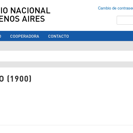
IO NACIONAL
Cambio de contrase
ENOS AIRES
Buscar
O
COOPERADORA
CONTACTO
ed aquí
O (1900)