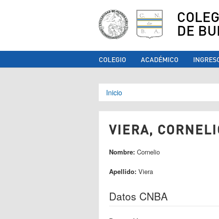
COLEG
DE BU
COLEGIO
ACADÉMICO
INGRES
Se encuentra ust
Inicio
VIERA, CORNELI
Nombre:
Cornelio
Apellido:
Viera
Datos CNBA