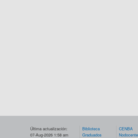
Última actualización:
Biblioteca
CENBA
07-Aug-2026 1:58 am
Graduados
Nodocent