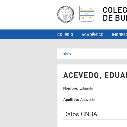
COLEG
DE BU
COLEGIO
ACADÉMICO
INGRES
Se encuentra ust
Inicio
ACEVEDO, EDUAR
Nombre:
Eduardo
Apellido:
Acevedo
Datos CNBA