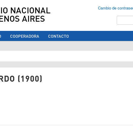
IO NACIONAL
Cambio de contrase
ENOS AIRES
Buscar
O
COOPERADORA
CONTACTO
ed aquí
DO (1900)