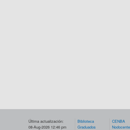
Última actualización:
Biblioteca
CENBA
08-Aug-2026 12:46 pm
Graduados
Nodocent