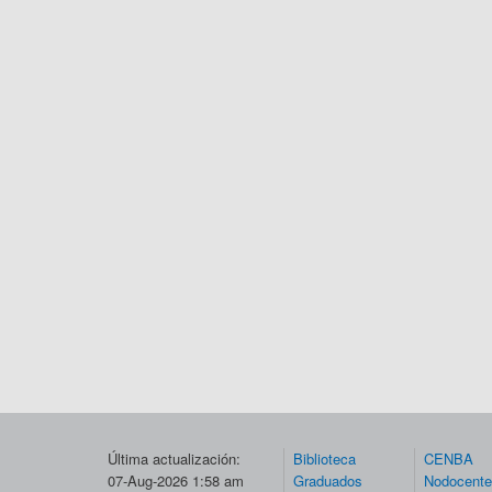
Última actualización:
Biblioteca
CENBA
07-Aug-2026 1:58 am
Graduados
Nodocent