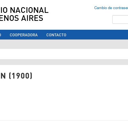
IO NACIONAL
Cambio de contrase
ENOS AIRES
Buscar
O
COOPERADORA
CONTACTO
ed aquí
N (1900)