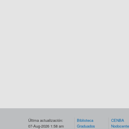
Última actualización:
Biblioteca
CENBA
07-Aug-2026 1:58 am
Graduados
Nodocent