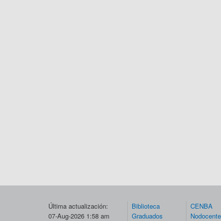
Última actualización:
Biblioteca
CENBA
07-Aug-2026 1:58 am
Graduados
Nodocent