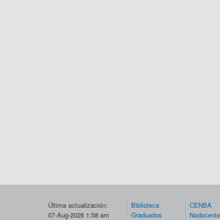
Última actualización:
Biblioteca
CENBA
07-Aug-2026 1:58 am
Graduados
Nodocent