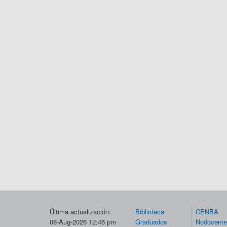
Última actualización:
Biblioteca
CENBA
08-Aug-2026 12:46 pm
Graduados
Nodocent