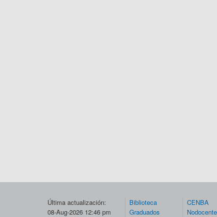
Última actualización:
Biblioteca
CENBA
08-Aug-2026 12:46 pm
Graduados
Nodocent