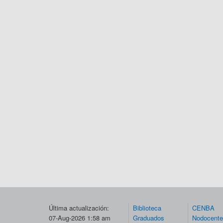
Última actualización:
Biblioteca
CENBA
07-Aug-2026 1:58 am
Graduados
Nodocent