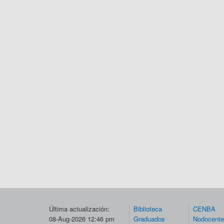
Última actualización:
Biblioteca
CENBA
08-Aug-2026 12:46 pm
Graduados
Nodocent